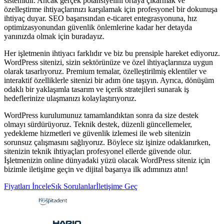
sistemidir. Ancak gerçek potansiyelini ortaya çıkarmak ve
özelleştirme ihtiyaçlarınızı karşılamak için profesyonel bir dokunuşa
ihtiyaç duyar. SEO başarısından e-ticaret entegrasyonuna, hız
optimizasyonundan güvenlik önlemlerine kadar her detayda
yanınızda olmak için buradayız.
Her işletmenin ihtiyacı farklıdır ve biz bu prensiple hareket ediyoruz.
WordPress sitenizi, sizin sektörünüze ve özel ihtiyaçlarınıza uygun
olarak tasarlıyoruz. Premium temalar, özelleştirilmiş eklentiler ve
interaktif özelliklerle sitenizi bir adım öne taşıyın. Ayrıca, dönüşüm
odaklı bir yaklaşımla tasarım ve içerik stratejileri sunarak iş
hedeflerinize ulaşmanızı kolaylaştırıyoruz.
WordPress kurulumunuz tamamlandıktan sonra da size destek
olmayı sürdürüyoruz. Teknik destek, düzenli güncellemeler,
yedekleme hizmetleri ve güvenlik izlemesi ile web sitenizin
sorunsuz çalışmasını sağlıyoruz. Böylece siz işinize odaklanırken,
sitenizin teknik ihtiyaçları profesyonel ellerde güvende olur.
İşletmenizin online dünyadaki yüzü olacak WordPress siteniz için
bizimle iletişime geçin ve dijital başarıya ilk adımınızı atın!
Fiyatları İncele
Sık Sorulanlar
İletişime Geç